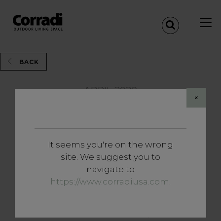
BACK
ABRIL 2020
×
Share
It seems you're on the wrong
Insights
site. We suggest you to
Arquitectura y hostelería:
navigate to
¿cómo hacer para que los
https://www.corradiusa.com
.
espacios interior y exterior
sean realmente acogedores?