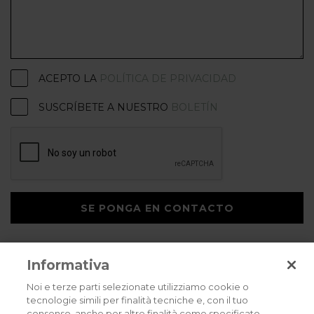
ACEPTO LA
POLÍTICA DE PRIVACIDAD
SUSCRÍBETE A NUESTRO
BOLETÍN
SE PONGA EN CONTACTO
Informativa
Noi e terze parti selezionate utilizziamo cookie o
tecnologie simili per finalità tecniche e, con il tuo
consenso, anche per altre finalità come specificato