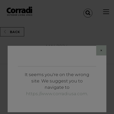
BACK
MAI 2024
×
Share
It seems you're on the wrong
Vertiefungen
site. We suggest you to
So überdachen Sie einen
navigate to
Outdoor-Bereich mit den
https://www.corradiusa.com
.
Lösungen von Corradi