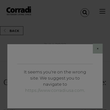
BACK
JULI 2022
×
Share
It seems you're on the wrong
Vertiefungen
site. We suggest you to
Gärten, Terrassen und Balkone:
navigate to
Wenn das Outdoor zum
https://www.corradiusa.com
.
Wohnraum wird.