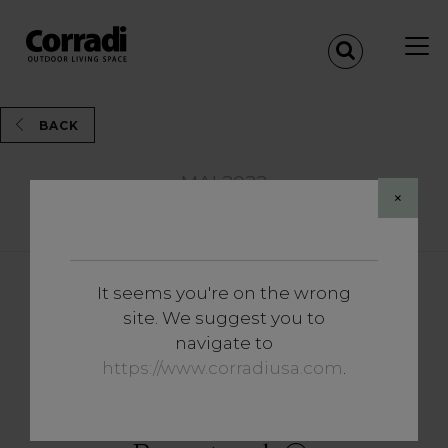
BACK
MAI 2022
×
Share
It seems you're on the wrong
Vertiefungen
site. We suggest you to
Den Himmel als Decke über
navigate to
Ihnen und rundherum alles
https://www.corradiusa.com
.
grün: Erleben Sie das
Naturerlebnis mit den