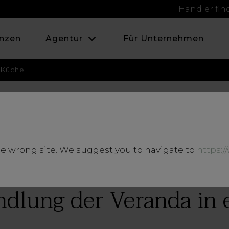
Händler fi
nzen
Agentur
Für Unternehmen
e Küche
JUNI 2025
he wrong site. We suggest you to navigate to
https:
Inzichten
ndlung der Veranda in 