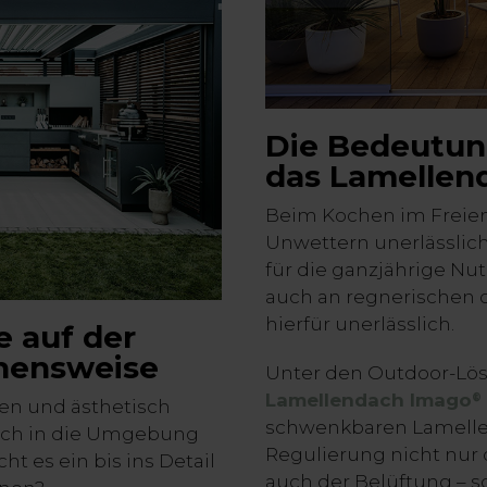
Die Bedeutun
das Lamellen
Beim Kochen im Freien 
Unwettern unerlässlich:
für die ganzjährige Nu
auch an regnerischen 
hierfür unerlässlich.
 auf der
ehensweise
Unter den Outdoor-Lös
Lamellendach Imago
®
en und ästhetisch
schwenkbaren Lamellen
ch in die Umgebung
Regulierung nicht nur 
t es ein bis ins Detail
auch der Belüftung – so