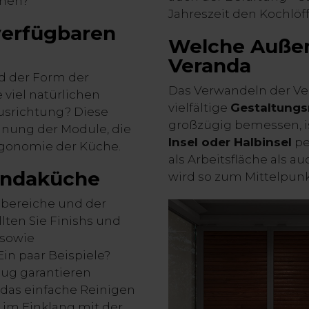
nnen?
Jahreszeit den Kochlöf
 verfügbaren
Welche Außen
Veranda
d der Form der
Das Verwandeln der Ver
 viel natürlichen
vielfältige
Gestaltungs
 Ausrichtung? Diese
großzügig bemessen, i
dnung der Module, die
Insel oder Halbinsel
pe
rgonomie der Küche.
als Arbeitsfläche als au
randaküche
wird so zum Mittelpun
sbereiche und der
lten Sie Finishs und
 sowie
in paar Beispiele?
eug garantieren
das einfache Reinigen
e im Einklang mit der