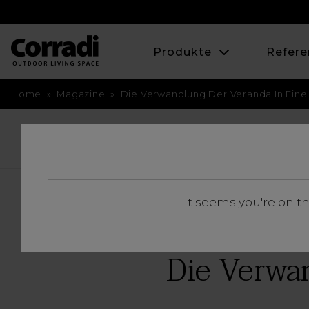
Produkte
Refere
Home
»
Magazine
»
Die Verwandlung Der Veranda In Ein
BACK
It seems you're on t
Die Verwa