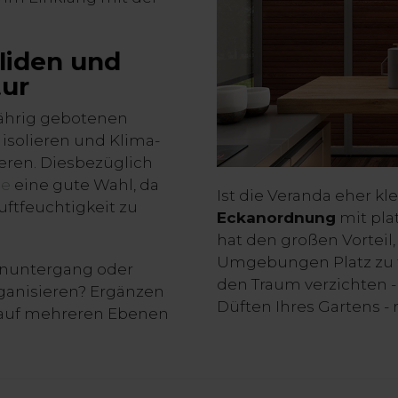
oliden und
tur
jährig gebotenen
 isolieren und Klima-
eren. Diesbezüglich
se
eine gute Wahl, da
Ist die Veranda eher k
uftfeuchtigkeit zu
Eckanordnung
mit pl
hat den großen Vorteil,
Umgebungen Platz zu f
nenuntergang oder
den Traum verzichten -
ganisieren? Ergänzen
Düften Ihres Gartens -
g auf mehreren Ebenen