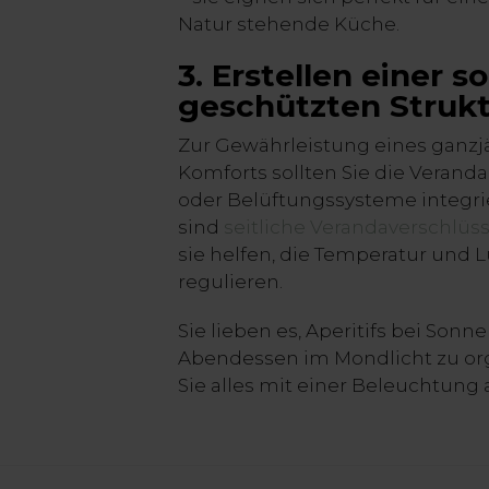
Natur stehende Küche.
3. Erstellen einer s
geschützten Struk
Zur Gewährleistung eines ganz
Komforts sollten Sie die Veranda
oder Belüftungssysteme integri
sind
seitliche Verandaverschlüs
sie helfen, die Temperatur und L
regulieren.
Sie lieben es, Aperitifs bei Son
Abendessen im Mondlicht zu or
Sie alles mit einer Beleuchtun