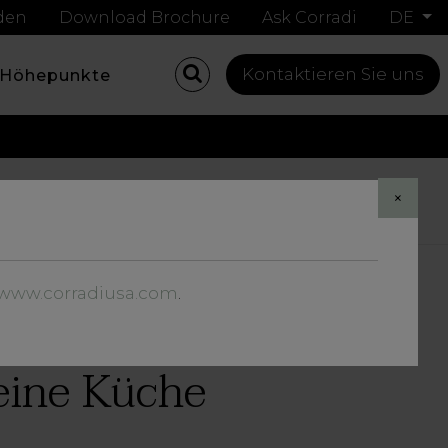
nden
Download Brochure
Ask Corradi
DE
Kontaktieren Sie uns
Höhepunkte
Share
×
//www.corradiusa.com
.
eine Küche