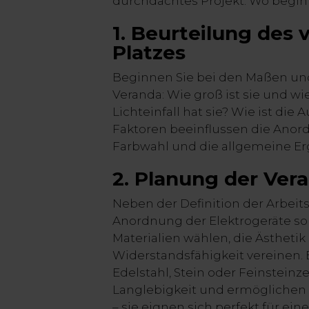
durchdachtes Projekt. Wo begi
1. Beurteilung des
Platzes
Beginnen Sie bei den Maßen un
Veranda: Wie groß ist sie und wie
Lichteinfall hat sie? Wie ist die
Faktoren beeinflussen die Anor
Farbwahl und die allgemeine E
2. Planung der Ve
Neben der Definition der Arbeit
Anordnung der Elektrogeräte sol
Materialien wählen, die Ästhetik
Widerstandsfähigkeit vereinen. E
Edelstahl, Stein oder Feinsteinz
Langlebigkeit und ermöglichen 
– sie eignen sich perfekt für ein