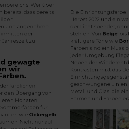
enbereichs. Wer über
 bereits, dass bereits
Die Einrichtungsfarbe i
milden
Herbst 2022 und ein w
ßen und angenehme
der Licht spendet, oh
inmitten der
stehlen: Von
Beige
, bis
 Jahreszeit zu
kräftigere Töne wie
Bor
Farben sind ein Muss b
jeder Umgebung Elega
nd gewagte
Neben der Wiederentd
en wir
Kontrasten mixt das De
Farben.
Einrichtungsgegenstä
geschwungene Linien m
 der farblichen
Metall und Glas, die ei
der den Übergang von
Formen und Farben er
hleren Monaten
en Sommerfarben für
Nuancen wie
Ockergelb
räumen. Nicht nur auf