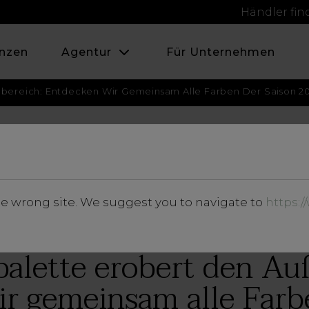
Händler fi
nzen
Agentur
Für Unternehmen
bereich: Entdecken Wir Gemeinsam Alle Farben Der Saison 20
OKTOBER 2022
he wrong site. We suggest you to navigate to
https:
Magazine
palette erobert den Au
r gemeinsam alle Farb