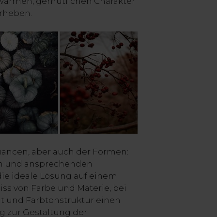
 warmen, gemütlichen Charakter
orheben.
uancen, aber auch der Formen:
en und ansprechenden
die ideale Lösung auf einem
 von Farbe und Materie, bei
eit und Farbtonstruktur einen
g zur Gestaltung der