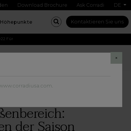
nden
Download Brochure
Ask Corradi
DE
Kontaktieren Sie uns
Höhepunkte
22 Für
Share
×
//www.corradiusa.com
.
ßenbereich:
en der Saison