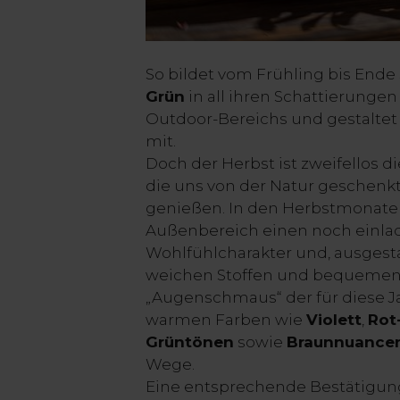
So bildet vom Frühling bis End
Grün
in all ihren Schattierung
Outdoor-Bereichs und gestalte
mit.
Doch der Herbst ist zweifellos di
die uns von der Natur geschenk
genießen. In den Herbstmonaten
Außenbereich einen noch einla
Wohlfühlcharakter und, ausgesta
weichen Stoffen und bequemen
„Augenschmaus“ der für diese J
warmen Farben wie
Violett
,
Rot
Grüntönen
sowie
Braunnuance
Wege.
Eine entsprechende Bestätigung