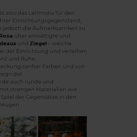
st also das Leitmotiv für den
ahrer Einrichtungsgegenstand,
ne jedoch die Aufmerksamkeit zu
Rosa
über entsättigte und
deaux
und
Ziegel
– weiche
ei der Einrichtung und verleihen
nz und Ruhe.
eckung sanfter Farben und von
sign der
nde auch runde und
it strengen Materialien wie
n Spiel der Gegensätze in den
zeugen.