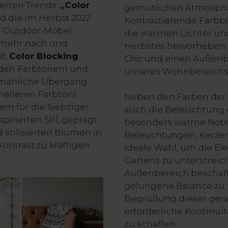
ierten Trends.
„Color
gemütlichen Atmosphä
d die im Herbst 2022
Kontrastierende Farbbl
: Outdoor-Möbel
die warmen Lichter u
 mehr nach und
Herbstes hervorheben: 
it,
Color Blocking
Chic
und einen Außenbe
nden Farbtönen) und
unseres Wohnbereichs 
llmähliche Übergang
elleren Farbton).
Neben den Farben der 
em für die Siebziger
auch die Beleuchtung 
pirierten Stil, geprägt
besonders warme Note 
stilisierten Blumen in
Beleuchtungen, Kerzen
Kontrast zu kräftigen
ideale Wahl, um die El
Gartens zu unterstreic
Außenbereich beschaffen
gelungene Balance zu f
Begrüßung dieser ger
erforderliche Kontinui
zu schaffen.