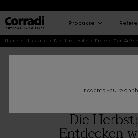
Produkte
Refere
Home
»
Magazine
»
Die Herbstpalette Erobert Den Außen
BACK
It seems you're on t
Die Herbst
Entdecken wi