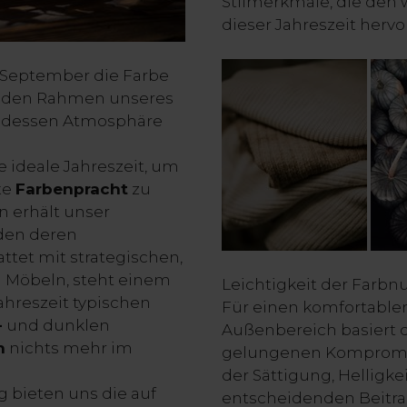
Stilmerkmale, die den
dieser Jahreszeit herv
e September die Farbe
en den Rahmen unseres
t dessen Atmosphäre
e ideale Jahreszeit, um
te
Farbenpracht
zu
 erhält unser
den deren
ttet mit strategischen,
 Möbeln, steht einem
Leichtigkeit der Farbn
ahreszeit typischen
Für einen komfortabl
-
und dunklen
Außenbereich basiert 
n
nichts mehr im
gelungenen Kompromiss
der Sättigung, Helligk
 bieten uns die auf
entscheidenden Beitra