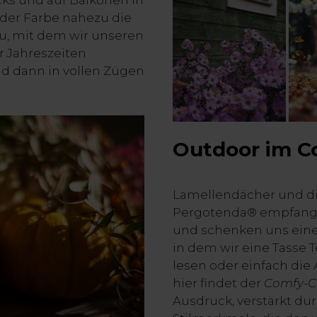
cks und auf Balkonen in
er Farbe nahezu die
u, mit dem wir unseren
 Jahreszeiten
nd dann in vollen Zügen
Outdoor im C
Lamellendächer und d
Pergotenda® empfang
und schenken uns eine
in dem wir eine Tasse 
lesen oder einfach die
hier findet der
Comfy-C
Ausdruck, verstärkt d