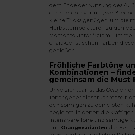
dem Ende der Nutzung des Auß
eine Pergola verfügt, weiß jedoch
kleine Tricks genügen, um die 
Herbsttemperaturen zu genie
Momente unter freiem Himmel, 
charakteristischen Farben dieser
genießen.
Fröhliche Farbtöne u
Kombinationen – find
gemeinsam die Must-
Unverzichtbar ist das
Gelb,
einer
Tonangeber dieser Jahreszeit, 
den sonnigen zu den ersten kü
begleitet, in denen die kräftig
intensivere Töne und samtige 
und
Orangevarianten
das Feld 