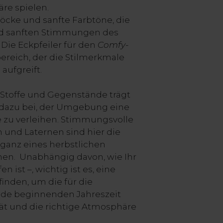
re spielen.
öcke und sanfte Farbtöne, die
nd sanften Stimmungen des
Die Eckpfeiler für den
Comfy-
reich, der die Stilmerkmale
aufgreift.
Stoffe und Gegenstände trägt
dazu bei, der Umgebung eine
zu verleihen. Stimmungsvolle
 und Laternen sind hier die
eganz eines herbstlichen
hen. Unabhängig davon, wie Ihr
 ist –, wichtig ist es, eine
inden, um die für die
ade beginnenden Jahreszeit
tät und die richtige Atmosphäre