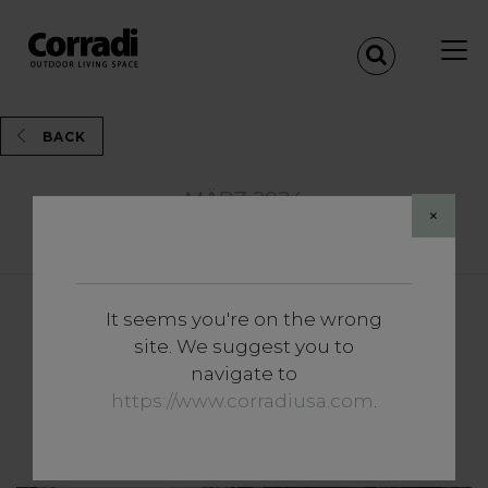
BACK
MÄRZ 2024
×
Share
It seems you're on the wrong
Vertiefungen
site. We suggest you to
Alba Butterfly: verwandelt
navigate to
Ihren Outdoor-Bereich mit
https://www.corradiusa.com
.
einem einzigen Flügelschlag