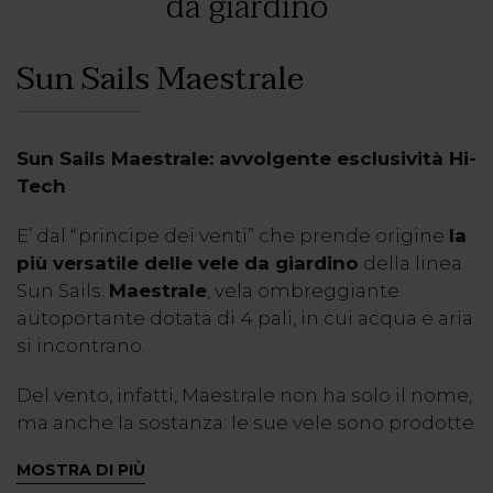
da giardino
Sun Sails
Maestrale
Sun Sails Maestrale:
avvolgente esclusività Hi-
Tech
E’ dal “principe dei venti” che prende origine
la
più versatile delle
vele da giardino
della linea
Sun Sails:
Maestrale
, vela ombreggiante
autoportante dotata di 4 pali, in cui acqua e aria
si incontrano.
Del vento, infatti, Maestrale non ha solo il nome,
ma anche la sostanza: le sue vele sono prodotte
in Dacron
o in Tempotest
Starlight
, tessuti in
®
®
®
MOSTRA DI PIÙ
poliestere studiati appositamente per le