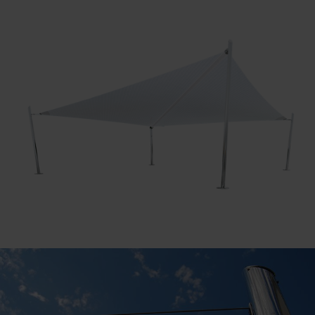
imbarcazioni in cui l’aria è il principale motore.
Leggera ed elegante, come una barca sospinta
dal vento, Maestrale ne asseconda le correnti in
perfetta armonia con le variazioni del tempo e
del gusto.
Le vele, tagliate a ferzi radiali, garantiscono
infatti la
massima resistenza e il più elevato
tensionamento
: fattori che incidono
significativamente sulle prestazioni del
prodotto in qualunque condizione di vento. Ma
è nella materia che si ritrova quell’affinità al
mondo marino che rende da sempre uniche
tutte le
tende a vela
Corradi: Maestrale, infatti, è
prodotta con la tecnologia tipica del settore
nautico di cui conserva i meccanismi, la
funzionalità e l’estetica.