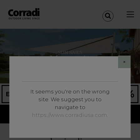
SUN SAILS
Maestrale
×
50%
It seems you're on the wrong
ECOBONUS
site. We suggest you to
navigate to
Share
https://www.corradiusa.com
.
L’alchimia perfetta delle vele