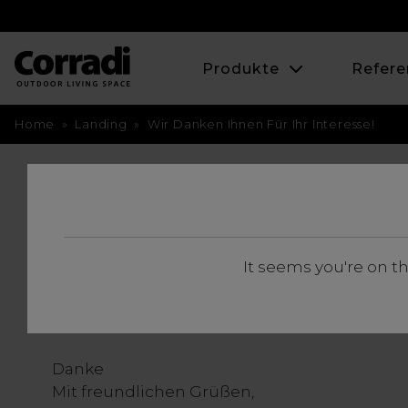
Produkte
Refere
Home
»
Landing
»
Wir Danken Ihnen Für Ihr Interesse!
Wir dan
It seems you're on t
Wir danken Ihnen für Ihr Interesse!
Wir werden Sie so bald wie möglich telefonis
Unser Experte wird Ihnen die Einzelheiten de
Danke
Mit freundlichen Grüßen,