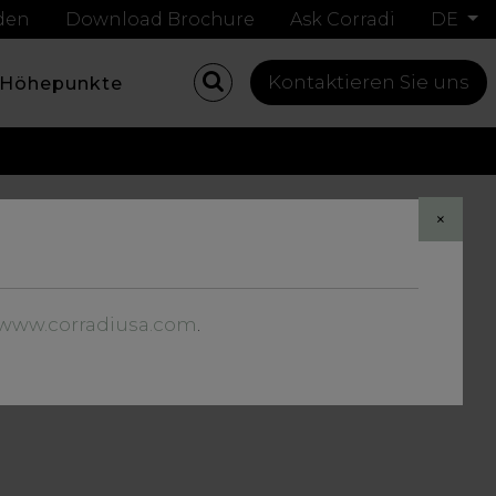
nden
Download Brochure
Ask Corradi
DE
Kontaktieren Sie uns
Höhepunkte
×
teresse!
//www.corradiusa.com
.
uelle Fragen stellen,.