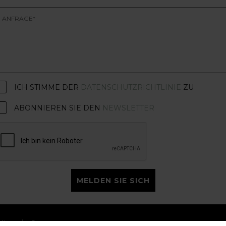
ICH STIMME DER
DATENSCHUTZRICHTLINIE
ZU
ABONNIEREN SIE DEN
NEWSLETTER
MELDEN SIE SICH
licy
Careers