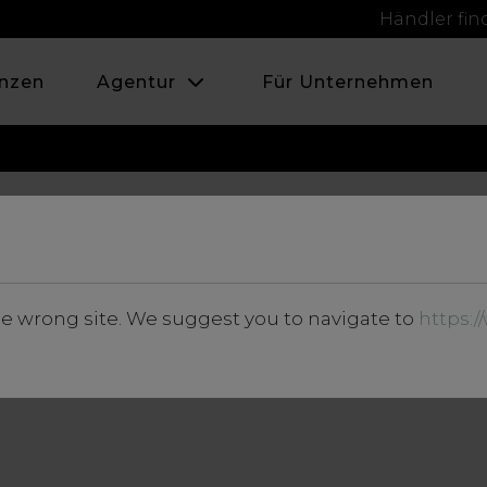
Händler fi
nzen
Agentur
Für Unternehmen
ken Ihnen für Ihr In
he wrong site. We suggest you to navigate to
https:
ch in Kontakt setzen.
r Promo-Aktion erläutern und Sie können alle event