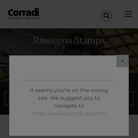
Rassegna Stampa
×
It seems you're on the wrong
site. We suggest you to
navigate to
https://www.corradiusa.com
.
«
<
1
>
»