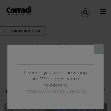
TORNA INDIETRO
DICEMBRE 2023
×
Share
It seems you're on the wrong
Approfondimenti
site. We suggest you to
The Best of Corradi: un anno
navigate to
di innovazione e stile Outdoor
https://www.corradiusa.com
.