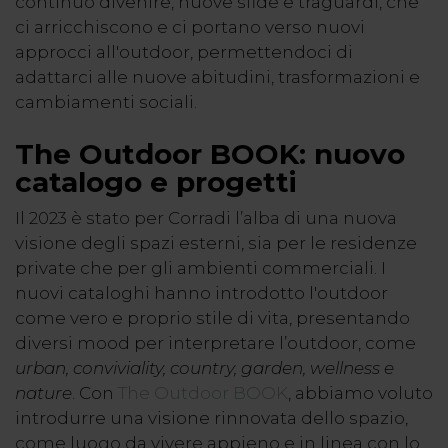
continuo divenire, nuove sfide e traguardi, che
ci arricchiscono e ci portano verso nuovi
approcci all'outdoor, permettendoci di
adattarci alle nuove abitudini, trasformazioni e
cambiamenti sociali.
The Outdoor BOOK: nuovo
catalogo e progetti
Il 2023 è stato per Corradi l’alba di una nuova
visione degli spazi esterni, sia per le residenze
private che per gli ambienti commerciali. I
nuovi cataloghi hanno introdotto l'outdoor
come vero e proprio stile di vita, presentando
diversi mood per interpretare l’outdoor, come
urban, conviviality, country, garden, wellness e
nature
. Con
The Outdoor BOOK
, abbiamo voluto
introdurre una visione rinnovata dello spazio,
come luogo da vivere appieno e in linea con lo