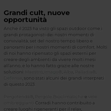
Grandi cult, nuove
opportunità
Anche il 2023 ha visto gli spazi outdoor come i
grandi protagonisti dei nostri momenti di
convivialità, set del nostro tempo libero e
panorami per i nostri momenti di comfort. Molti
di noi hanno ripensato gli spazi esterni per
creare degli ambienti da vivere molti mesi
all’anno, e lo hanno fatto grazie alle nostre
soluzioni:
Maestro
,
Imago®
,
Alba
,
Palladia®
,
Defense
, sono stati alcuni dei grandi interpreti
di questo 2023.
Pergotenda®
,
Pergole Bioclimatiche
e
vele
ombreggianti
Corradi hanno contribuito a
creare luoghi rigeneranti per il relax,