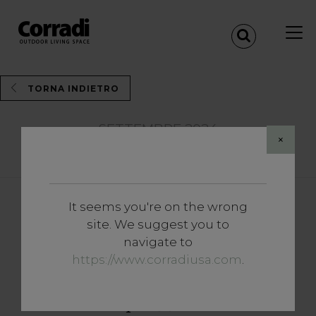
TORNA INDIETRO
SETTEMBRE 2024
×
Share
It seems you're on the wrong
Magazine
site. We suggest you to
Pergole resistenti al vento:
navigate to
protezione e stile per il tuo
https://www.corradiusa.com
.
spazio esterno, anche per la
pioggia