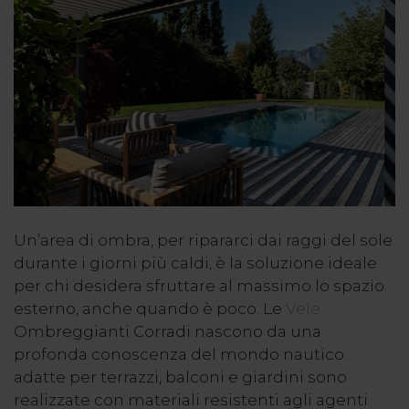
Un’area di ombra, per ripararci dai raggi del sole
durante i giorni più caldi, è la soluzione ideale
per chi desidera sfruttare al massimo lo spazio
esterno, anche quando è poco. Le
Vele
Ombreggianti Corradi nascono da una
profonda conoscenza del mondo nautico:
adatte per terrazzi, balconi e giardini sono
realizzate con materiali resistenti agli agenti