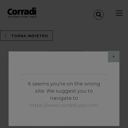
TORNA INDIETRO
MAGGIO 2022
×
Share
It seems you're on the wrong
Magazine
site. We suggest you to
Benessere tout court, all’aria
navigate to
aperta: il dove che fa la
https://www.corradiusa.com
.
differenza.