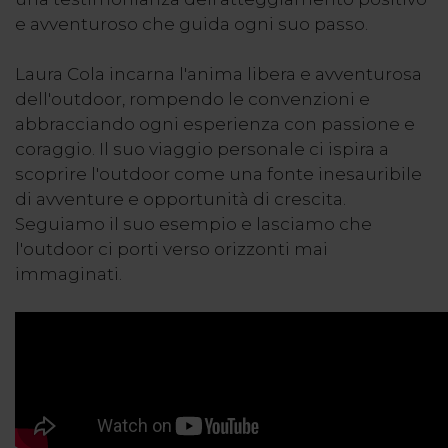
e avventuroso che guida ogni suo passo.
Laura Cola incarna l'anima libera e avventurosa
dell'outdoor, rompendo le convenzioni e
abbracciando ogni esperienza con passione e
coraggio. Il suo viaggio personale ci ispira a
scoprire l'outdoor come una fonte inesauribile
di avventure e opportunità di crescita.
Seguiamo il suo esempio e lasciamo che
l'outdoor ci porti verso orizzonti mai
immaginati.