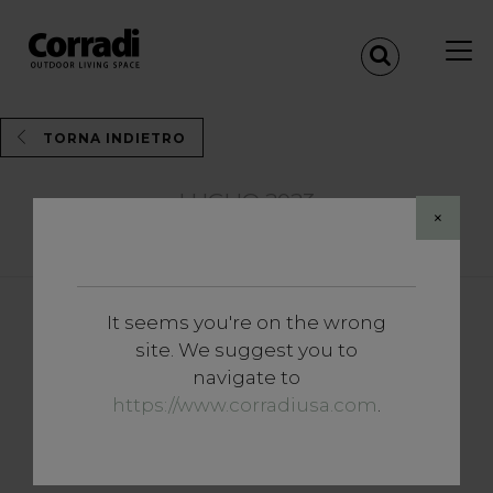
TORNA INDIETRO
LUGLIO 2023
×
Share
It seems you're on the wrong
Approfondimenti
site. We suggest you to
Laura Cola per The Outdoor
navigate to
Voices: la passione per
https://www.corradiusa.com
.
l'Outdoor e l'avventura senza
confini