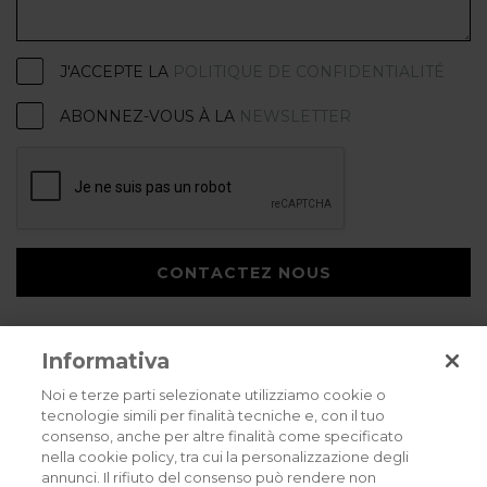
J'ACCEPTE LA
POLITIQUE DE CONFIDENTIALITÉ
ABONNEZ-VOUS À LA
NEWSLETTER
CONTACTEZ NOUS
Informativa
Noi e terze parti selezionate utilizziamo cookie o
tecnologie simili per finalità tecniche e, con il tuo
consenso, anche per altre finalità come specificato
Privacy policy
Cookies policy
Careers
nella cookie policy, tra cui la personalizzazione degli
annunci. Il rifiuto del consenso può rendere non