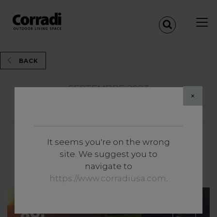
BACK
SEPTEMBRE 2023
×
Share
It seems you're on the wrong
News et Événements
site. We suggest you to
Que le spectacle commence
navigate to
https://www.corradiusa.com
.