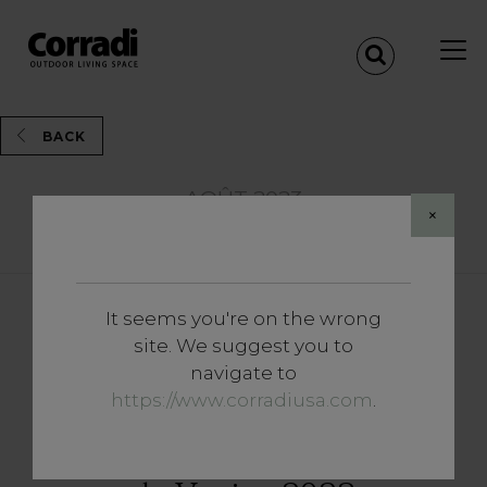
BACK
AOÛT 2023
×
Share
It seems you're on the wrong
Approfondissements
site. We suggest you to
Corradi Cinema Lounge: le
navigate to
compte à rebours commence
https://www.corradiusa.com
.
pour la 80ème édition du
Festival international du film