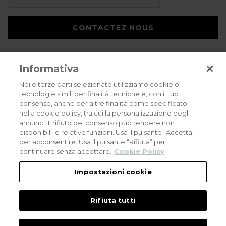
CONTACTEZ NOUS
Informativa
Noi e terze parti selezionate utilizziamo cookie o
tecnologie simili per finalità tecniche e, con il tuo
consenso, anche per altre finalità come specificato
Privacy policy
Cookies policy
Careers
nella cookie policy, tra cui la personalizzazione degli
annunci. Il rifiuto del consenso può rendere non
© 2026 all rights reserved - Corradi Srl - Via M. Serenari 20 - 40013 Castel
disponibili le relative funzioni. Usa il pulsante “Accetta”
Maggiore (BO) T +39 051 4188411
per acconsentire. Usa il pulsante “Rifiuta” per
Codice Fiscale - Partita Iva e Registro Imprese di Bologna: 03464321201. REA BO
- 521198. Capitale Sociale: euro 11.500.000,00
continuare senza accettare.
Cookie Policy
An eLogic Digital Company Project
Powered by Xperience
Impostazioni cookie
Rifiuta tutti