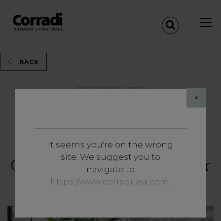
BACK
OCTOBRE 2018
×
Share
It seems you're on the wrong
Approfondissements
site. We suggest you to
Comment choisir le tissu pour
navigate to
un extérieur de rêve ?
https://www.corradiusa.com
.