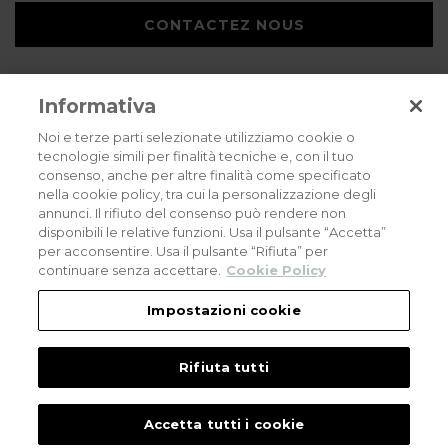
CONTACTEZ NOUS
Informativa
Noi e terze parti selezionate utilizziamo cookie o
tecnologie simili per finalità tecniche e, con il tuo
consenso, anche per altre finalità come specificato
Privacy policy
Cookies policy
Careers
nella cookie policy, tra cui la personalizzazione degli
annunci. Il rifiuto del consenso può rendere non
© 2026 all rights reserved - Corradi Srl - Via M. Serenari 20 - 40013 Castel
disponibili le relative funzioni. Usa il pulsante “Accetta”
Maggiore (BO) T +39 051 4188411
per acconsentire. Usa il pulsante “Rifiuta” per
Codice Fiscale - Partita Iva e Registro Imprese di Bologna: 03464321201. REA BO
- 521198. Capitale Sociale: euro 11.500.000,00
continuare senza accettare.
Cookie Policy
An eLogic Digital Company Project
Powered by Xperience
Impostazioni cookie
Rifiuta tutti
Accetta tutti i cookie