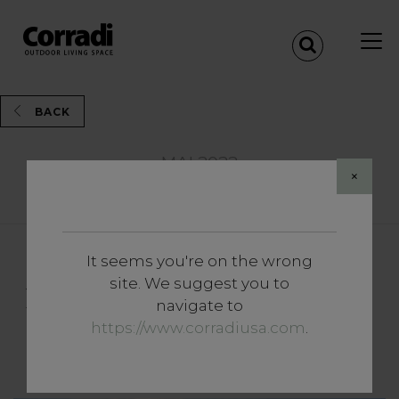
BACK
MAI 2022
×
Share
It seems you're on the wrong
Approfondissements
site. We suggest you to
Le bien-être tout court, à l’air
navigate to
libre : l'endroit qui fait la
https://www.corradiusa.com
.
différence.