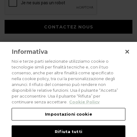
CONTACTEZ NOUS
Informativa
Noi e terze parti selezionate utilizziamo cookie o
tecnologie simili per finalità tecniche e, con il tuo
consenso, anche per altre finalità come specificato
Privacy policy
Cookies policy
Careers
nella cookie policy, tra cui la personalizzazione degli
annunci. Il rifiuto del consenso può rendere non
© 2026 all rights reserved - Corradi Srl - Via M. Serenari 20 - 40013 Castel
disponibili le relative funzioni. Usa il pulsante “Accetta”
Maggiore (BO) T +39 051 4188411
per acconsentire. Usa il pulsante “Rifiuta” per
Codice Fiscale - Partita Iva e Registro Imprese di Bologna: 03464321201. REA BO
- 521198. Capitale Sociale: euro 11.500.000,00
continuare senza accettare.
Cookie Policy
An eLogic Digital Company Project
Powered by Xperience
Impostazioni cookie
Rifiuta tutti