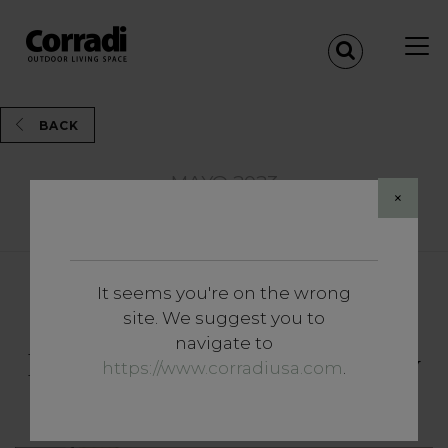
BACK
MAYO 2023
×
Share
It seems you're on the wrong
Noticias y Eventos
site. We suggest you to
The Outdoor Voices.
navigate to
Encuentros, historias, ideas y
https://www.corradiusa.com
.
tendencias al aire libre.