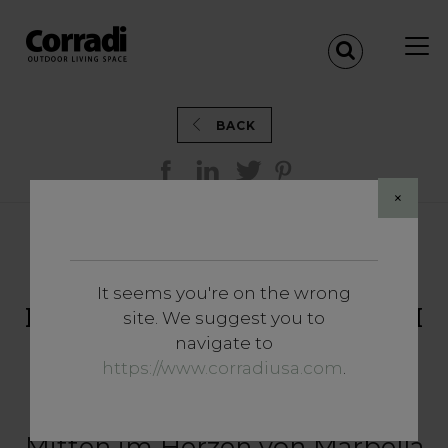
BACK
×
VILLA MARBELLA:
ELEGANZ UND KOMFORT
It seems you're on the wrong
MIT DEM LAMELLENDACH
site. We suggest you to
ALBA LIBERTY
navigate to
https://www.corradiusa.com
.
MARBELLA - SPANJE
Mitten im Herzen von Marbella