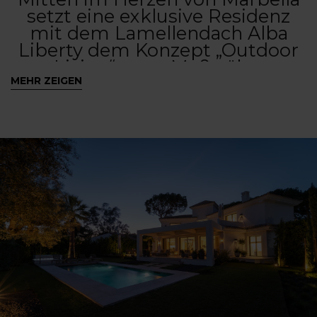
setzt eine exklusive Residenz
mit dem Lamellendach Alba
Liberty dem Konzept „Outdoor
Living“ neue Maßstäbe.
Minimaldesign, fortschrittliche
MEHR ZEIGEN
Technologie und maximale
Personalisierbarkeit verwandeln
den Außenbereich in ein
raffiniertes und einladendes
Ambiente - perfekt für jeden
Moment des Tages.