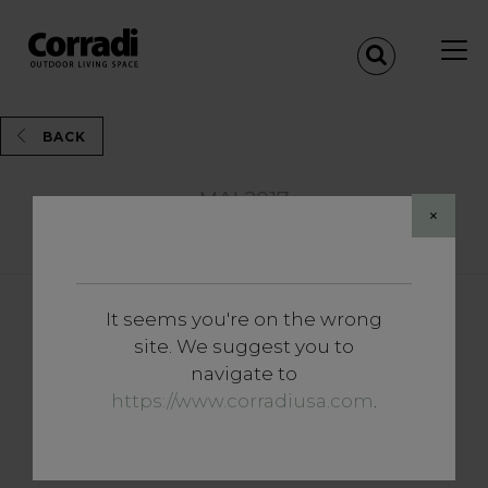
BACK
MAI 2017
×
Share
It seems you're on the wrong
site. We suggest you to
PROMO CORRADI UND
navigate to
BORETTI: SIE WÄHLEN DEN
https://www.corradiusa.com
.
STIL, WIR HELFEN IHNEN,
IHN ZU LEBEN