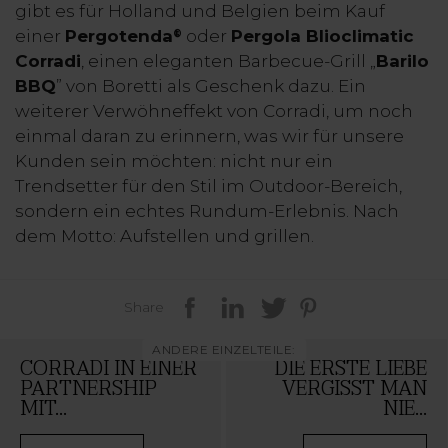
gibt es für Holland und Belgien beim Kauf
einer
Pergotenda
oder
Pergola Blioclimatic
®
Corradi
, einen eleganten Barbecue-Grill „
Barilo
BBQ
” von Boretti als Geschenk dazu. Ein
weiterer Verwöhneffekt von Corradi, um noch
einmal daran zu erinnern, was wir für unsere
Kunden sein möchten: nicht nur ein
Trendsetter für den Stil im Outdoor-Bereich,
sondern ein echtes Rundum-Erlebnis. Nach
dem Motto: Aufstellen und grillen.
Share
ANDERE EINZELTEILE:
CORRADI IN EINER
DIE ERSTE LIEBE
PARTNERSHIP
VERGISST MAN
MIT...
NIE...