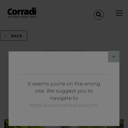
BACK
FEBRUAR 2023
×
Share
It seems you're on the wrong
Vertiefungen
site. We suggest you to
Outdoor: eine kollektive
navigate to
Verantwortung
https://www.corradiusa.com
.