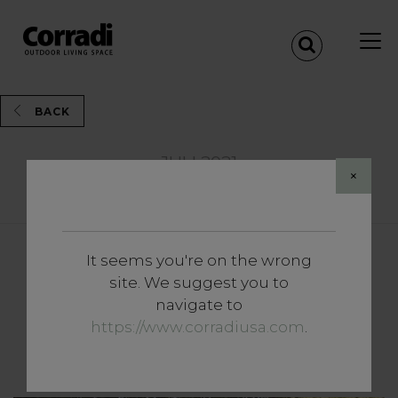
BACK
JULI 2021
×
Share
It seems you're on the wrong
Vertiefungen
site. We suggest you to
Herzlich willkommen im
navigate to
Dschungel, herzlich
https://www.corradiusa.com
.
willkommen zu Hause.