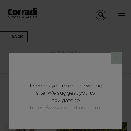
BACK
AVRIL 2024
×
Share
It seems you're on the wrong
Approfondissements
site. We suggest you to
Véranda extérieure : mobilier,
navigate to
idées et structures
https://www.corradiusa.com
.