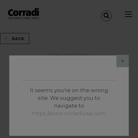
BACK
JANVIER 2022
×
Share
It seems you're on the wrong
Approfondissements
site. We suggest you to
L’outdoor du futur : pergolas
navigate to
bioclimatiques, modèles
https://www.corradiusa.com
.
Pergotenda® et voiles pour
bars et restaurants