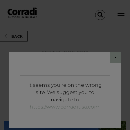
BACK
SEPTEMBRE 2019
×
Share
It seems you're on the wrong
Approfondissements
site. We suggest you to
Jardin de luxe : les secrets
navigate to
pour un jardin 5 étoiles
https://www.corradiusa.com
.