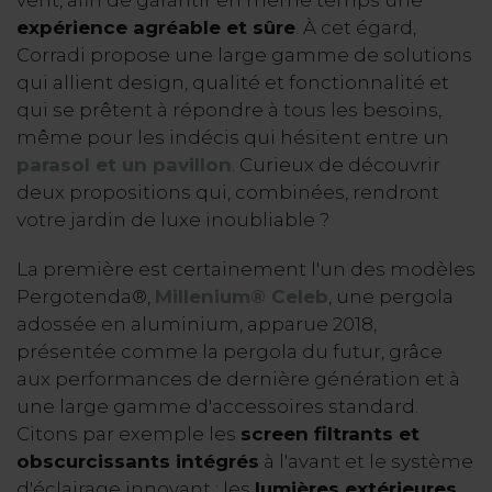
vent, afin de garantir en même temps une
expérience agréable et sûre
. À cet égard,
Corradi propose une large gamme de solutions
qui allient design, qualité et fonctionnalité et
qui se prêtent à répondre à tous les besoins,
même pour les indécis qui hésitent entre un
parasol et un pavillon
. Curieux de découvrir
deux propositions qui, combinées, rendront
votre jardin de luxe inoubliable ?
La première est certainement l'un des modèles
Pergotenda®,
Millenium® Celeb
, une pergola
adossée en aluminium, apparue 2018,
présentée comme la pergola du futur, grâce
aux performances de dernière génération et à
une large gamme d'accessoires standard.
Citons par exemple les
screen filtrants et
obscurcissants intégrés
à l'avant et le système
d'éclairage innovant : les
lumières extérieures