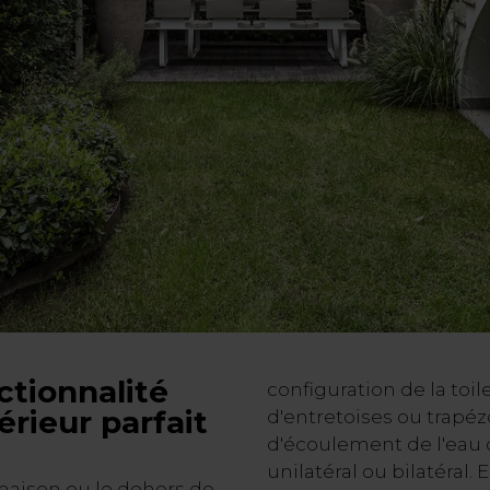
ctionnalité
configuration de la toil
rieur parfait
d'entretoises ou trapéz
d'écoulement de l'eau d
unilatéral ou bilatéral. E
aison ou le dehors de