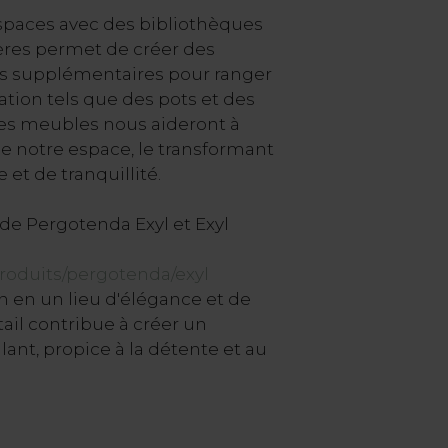
paces avec des bibliothèques
gères permet de créer des
es supplémentaires pour ranger
tion tels que des pots et des
 les meubles nous aideront à
e notre espace, le transformant
et de tranquillité.
de Pergotenda Exyl et Exyl
produits/pergotenda/exyl
n en un lieu d'élégance et de
tail contribue à créer un
ant, propice à la détente et au