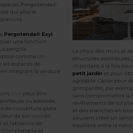
espaces,
Pergotenda®
ale qui allie le
praticité.
ue
Pergotenda® Exyl
ibuer une fonction
 La pergola
Le choix des murs et d
impose comme un
structures extérieures 
r les espaces de
important, à la fois po
 en intégrant la verdure
petit jardin
et pour ob
agréable. Opter pour d
grimpantes, par exemple
ium,
Exyl
peut être
sans compromettre la l
porteuse ou adossée,
revêtements de sol pla
e de couverture plate.
et des planches en bois
cteur de son succès :
peuvent créer un senti
é et l'absence de
équilibre entre la natur
tdoor pratique et