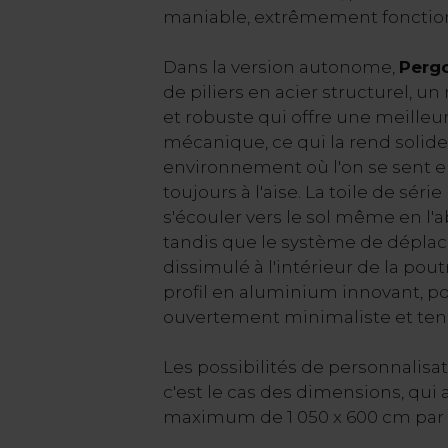
maniable, extrêmement fonctio
Dans la version autonome,
Perg
de piliers en acier structurel, un 
et robuste qui offre une meilleu
mécanique, ce qui la rend solid
environnement où l'on se sent en
toujours à l'aise. La toile de séri
s'écouler vers le sol même en l'a
tandis que le système de dépl
dissimulé à l'intérieur de la pou
profil en aluminium innovant, p
ouvertement minimaliste et ten
Les possibilités de personnalisa
c'est le cas des dimensions, qu
maximum de 1 050 x 600 cm par 