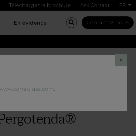
Téléchargez la brochure
Ask Corradi
FR
Contactez-nous
En évidence
Share
×
//www.corradiusa.com
.
i Pergotenda®