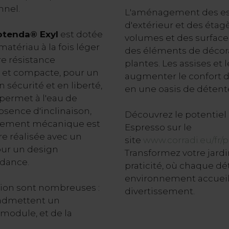
nnel.
L'aménagement des es
d'extérieur et des éta
otenda® Exyl
est dotée
volumes et des surfac
matériau à la fois léger
des éléments de décora
re résistance
plantes. Les assises et
e et compacte, pour un
augmenter le confort d
 sécurité et en liberté,
en une oasis de détente 
e permet à l'eau de
bsence d'inclinaison,
Découvrez le potentiel 
acement mécanique est
Espresso sur le
tre réalisée avec un
site
www.corradi.eu/fr/
our un design
Transformez votre jardi
dance.
praticité, où chaque dé
environnement accueill
tion sont nombreuses :
divertissement.
i admettent un
module, et de la