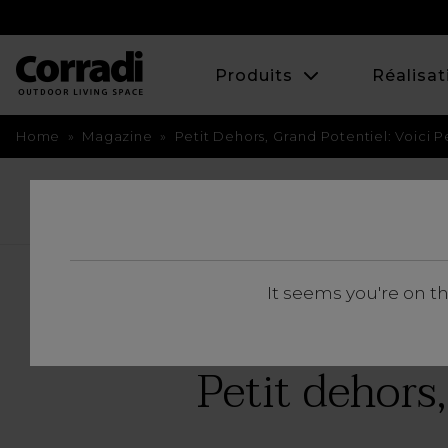
Produits
Réalisat
Home
»
Magazine
»
Petit Dehors, Grand Potentiel: Voici
BACK
It seems you're on t
Petit dehors