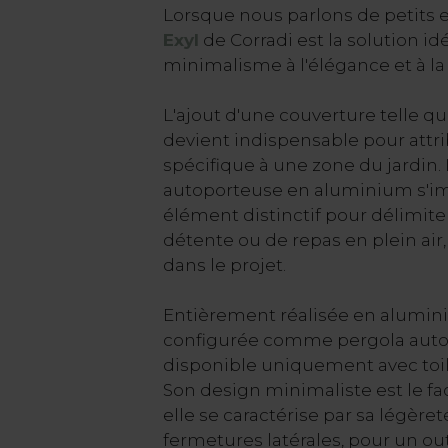
Lorsque nous parlons de petits 
Exyl
de Corradi est la solution idé
minimalisme à l'élégance et à la 
L'ajout d'une couverture telle q
devient indispensable pour attr
spécifique à une zone du jardin.
autoporteuse en aluminium s'
élément distinctif pour délimite
détente ou de repas en plein air,
dans le projet.
Entièrement réalisée en alumin
configurée comme pergola auto
disponible uniquement avec toil
Son design minimaliste est le fa
elle se caractérise par sa légèret
fermetures latérales, pour un ou