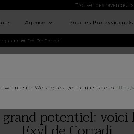
Trouver des revendeurs
ions
Agence
Pour les Professionnels
 Pergotenda® Exyl De Corradi
FÉVRIER 2024
he wrong site. We suggest you to navigate to
https:
Approfondissements
, grand potentiel: voic
Exyl de Corradi