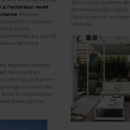
d'inclure le système d
 à l'extérieur revêt
dimensions 350 x 600 c
ortante
. Pouvoir
dans la version autopo
ccueillir nos invités
adossée.
les activités
ndamental, qui accroît
a valeur de notre
 les espaces outdoor
éfi fascinant en
une réponse au besoin
qui exige souvent des
 aussi fonctionnelles,
outes les exigences