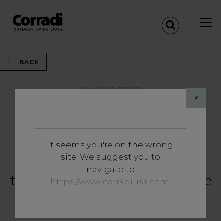
BACK
MARZO 2020
×
Share
It seems you're on the wrong
Insights
site. We suggest you to
"Tiny houses": la nueva
navigate to
tendencia de la vida sostenible
https://www.corradiusa.com
.
(y alternativa)