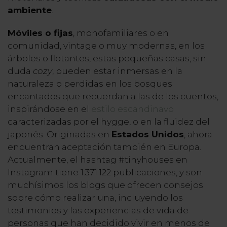
ambiente
.
Móviles o fijas
, monofamiliares o en
comunidad, vintage o muy modernas, en los
árboles o flotantes, estas pequeñas casas, sin
duda
cozy
, pueden estar inmersas en la
naturaleza o perdidas en los bosques
encantados que recuerdan a las de los cuentos,
inspirándose en el
estilo escandinavo
caracterizadas por el hygge, o en la fluidez del
japonés. Originadas en
Estados Unidos
, ahora
encuentran aceptación también en Europa.
Actualmente, el hashtag #tinyhouses en
Instagram tiene 1.371.122 publicaciones, y son
muchísimos los blogs que ofrecen consejos
sobre cómo realizar una, incluyendo los
testimonios y las experiencias de vida de
personas que han decidido vivir en menos de