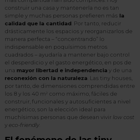
más compartida han sido cómplices. Hoy
construir una casa y mantenerla no es tan
simple y muchas personas prefieren más
la
calidad que la cantidad
. Por tanto, reducir
drásticamente los espacios y reorganizarlos de
manera perfecta – “concentrando” lo
indispensable en poquísimos metros
cuadrados – ayudaría a mantener bajo control
el desperdicio y el gasto energético, en pos de
una
mayor libertad e independencia
y de una
reconexión con la naturaleza
. Las tiny houses,
por tanto, de dimensiones comprendidas entre
los 8 y los 40 m
como máximo, fáciles de
2
construir, funcionales y autosuficientes a nivel
energético, son la elección ideal para
muchísimas personas que desean vivir
low cost
y
eco-friendly
.
El fenómeno de las tiny