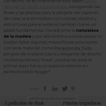
De hecho, no es importante solo saber
cómo
decorar un jardín en primavera
, escogiendo las
flores y las plantas para la pérgola: ser capaces
de crear una atmósfera con colores, objetos y
estructuras para el exterior también tiene un
papel fundamental. Corradi ama la
naturaleza
de la madera
y por ello entre sus propuestas no
podían faltar algunas maravillosas soluciones
con este material, como
Pergotenda Twin
,
pérgola de madera sobria y elegante de diseño
contemporáneo y lineal: ¿podría ser este el
primer paso hacia un espacio exterior en
perfecto estilo hygge?
Share
ARTÃCULOS RELACIONADOS:
5 películas de final
Plantas trepadoras