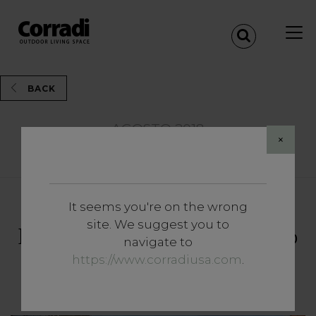
BACK
AGOSTO 2018
×
Share
It seems you're on the wrong
Insights
site. We suggest you to
Hygge: la decoración de estilo
navigate to
nórdico que calentará su
https://www.corradiusa.com
.
corazón