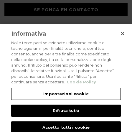
SE PONGA EN CONTACTO
Informativa
Noi e terze parti selezionate utilizziamo cookie o
tecnologie simili per finalità tecniche e, con il tuo
consenso, anche per altre finalità come specificato
Privacy policy
Cookies policy
Careers
nella cookie policy, tra cui la personalizzazione degli
annunci. Il rifiuto del consenso può rendere non
© 2026 all rights reserved - Corradi Srl - Via M. Serenari 20 - 40013 Castel
disponibili le relative funzioni. Usa il pulsante “Accetta”
Maggiore (BO) T +39 051 4188411
per acconsentire. Usa il pulsante “Rifiuta” per
Codice Fiscale - Partita Iva e Registro Imprese di Bologna: 03464321201. REA BO
- 521198. Capitale Sociale: euro 11.500.000,00
continuare senza accettare.
Cookie Policy
An eLogic Digital Company Project
Powered by Xperience
Impostazioni cookie
Rifiuta tutti
Accetta tutti i cookie