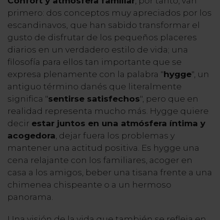
Confort y atmósfera familiar
, por tanto, van
primero: dos conceptos muy apreciados por los
escandinavos,
que han sabido transformar el
gusto de disfrutar de los pequeños placeres
diarios en un verdadero estilo de vida; una
filosofía para ellos tan importante que se
expresa plenamente con la palabra "
hygge
", un
antiguo término danés que literalmente
significa "
sentirse satisfechos
", pero que en
realidad representa mucho más. Hygge quiere
decir
estar juntos en una atmósfera íntima y
acogedora
, dejar fuera los problemas y
mantener una actitud positiva. Es hygge una
cena relajante con los familiares, acoger en
casa a los amigos, beber una tisana frente a una
chimenea chispeante o a un hermoso
panorama.
Una visión de la vida que también se refleja en