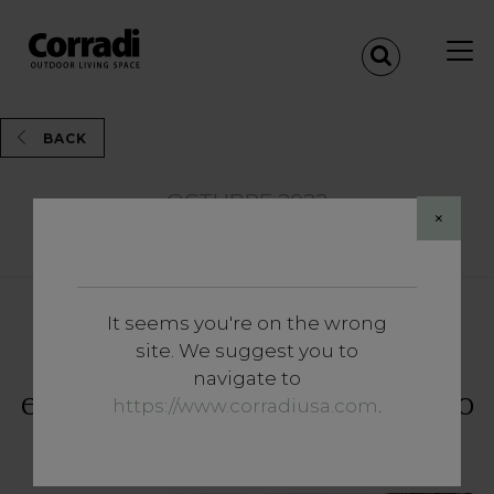
BACK
OCTUBRE 2022
×
Share
It seems you're on the wrong
Magazine
site. We suggest you to
Revalorizar las ciudades y los
navigate to
espacios públicos recalificando
https://www.corradiusa.com
.
el espacio exterior.