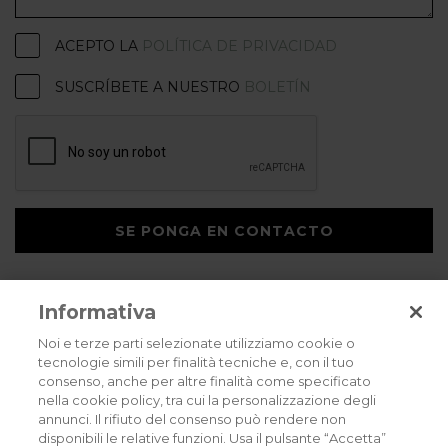
ACEPTO LA
POLÍTICA DE PRIVACIDAD
SUSCRÍBETE A NUESTRO
BOLETÍN
SE PONGA EN CONTACTO
Informativa
Noi e terze parti selezionate utilizziamo cookie o
tecnologie simili per finalità tecniche e, con il tuo
consenso, anche per altre finalità come specificato
Privacy policy
Cookies policy
Careers
nella cookie policy, tra cui la personalizzazione degli
annunci. Il rifiuto del consenso può rendere non
© 2026 all rights reserved - Corradi Srl - Via M. Serenari 20 - 40013 Castel
disponibili le relative funzioni. Usa il pulsante “Accetta”
Maggiore (BO) T +39 051 4188411