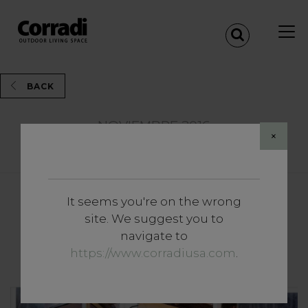
BACK
NOVIEMBRE 2016
×
Share
It seems you're on the wrong
site. We suggest you to
MADRID: UNA CÁLIDA
navigate to
BIENVENIDA
https://www.corradiusa.com
.