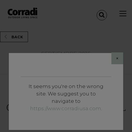
BACK
SEPTIEMBRE 2016
×
Share
It seems you're on the wrong
site. We suggest you to
EFECTO SOMBRA DE
navigate to
CORRADI CON LA CATEDRAL
https://www.corradiusa.com
.
DE MILÁN EN SEGUNDO
PLANO