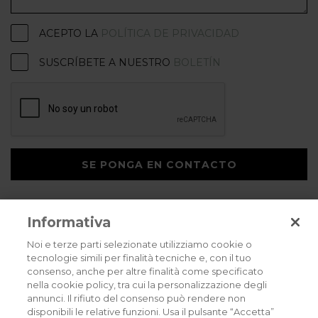
ACEPTO LA
POLÍTICA DE PRIVACIDAD
SUSCRÍBETE A NUESTRO
BOLETÍN
SE PONGA EN CONTACTO
Informativa
Noi e terze parti selezionate utilizziamo cookie o
tecnologie simili per finalità tecniche e, con il tuo
consenso, anche per altre finalità come specificato
Privacy policy
Cookies policy
Careers
nella cookie policy, tra cui la personalizzazione degli
annunci. Il rifiuto del consenso può rendere non
© 2026 all rights reserved - Corradi Srl - Via M. Serenari 20 - 40013 Castel
disponibili le relative funzioni. Usa il pulsante “Accetta”
Maggiore (BO) T +39 051 4188411