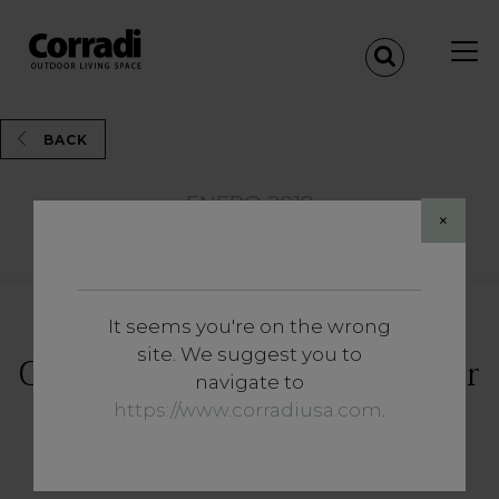
BACK
ENERO 2018
×
Share
It seems you're on the wrong
Noticias y Eventos
site. We suggest you to
Corradi en Intergastra Outdoor
navigate to
Ambiente Living: un anticipo
https://www.corradiusa.com
.
dedicado al sector de
contratos