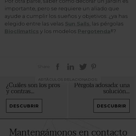
Por otra parte, saber cómo decorar un jardín es
importante, pero se requiere un aliado que
ayude a cumplir los sueños y objetivos: ¿ya has
elegido entre las velas
Sun Sails
, las pérgolas
Bioclimatics
y los modelos
Pergotenda
?
®
Share
ARTÃCULOS RELACIONADOS:
¿Cuáles son los pros
Pérgola adosada: una
y contras...
solución...
DESCUBRIR
DESCUBRIR
Mantengámonos en contacto