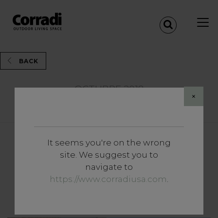
BACK
OCTUBRE 2018
×
Share
It seems you're on the wrong
Insights
site. We suggest you to
Cómo realizar un jardín
navigate to
funcional: 5 consejos para
https://www.corradiusa.com
.
tener en cuenta