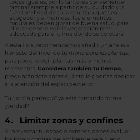
todas iguales, por lo tanto, es conveniente
razonar siempre a partir de su cuidado y la
funcionalidad de tu jardín. Para que sea
acogedor y armonioso, los elementos
naturales deben gozar de buena salud, para
ello, se debe elegir la vegetación más
adecuada para el clima donde se colocará.
A esta lista, recomendamos añadir un análisis
honesto del nivel de tu
mano para las plantas
,
para poder elegir plantas más o menos
resistentes.
Considera también tu tiempo
,
preguntándote antes cuánto le podrías dedicar
a la atención del espacio exterior.
Tu “jardín perfecto” ya está tomando forma,
¿verdad?
4.
Limitar zonas y confines
Al proyectar tu espacio exterior, debes evaluar
los pros y contras del ambiente para luego