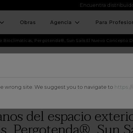
Encuentra distribuid
Obras
Agencia
Para Profesio
re Bioclimáticas, Pergotenda®, Sun Sails El Nuevo Concepto D
FEBRERO 2022
he wrong site. We suggest you to navigate to
https:
Noticias y Eventos
nos del espacio exterio
as, Pergotenda®, Sun Sa