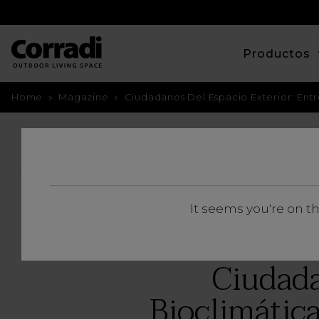
Productos
Home
»
Magazine
»
Ciudadanos Del Espacio Exterior: Ent
BACK
It seems you're on t
Ciudada
Bioclimátic