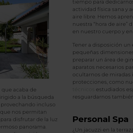
tiempo para dedicarno
actividad física sana y 
aire libre. Hemos apre
nuestra “hora de aire” 
en nuestro cuerpo y en
Tener a disposición un 
pequeñas dimensiones,
preparar un área de gi
aparatos necesarios pa
ocultarnos de miradas
protecciones, como nu
técnicos
estudiados es
 que acaba de
resguardarnos también 
rigido a la búsqueda
 aprovechando incluso
 que nos permitan
Personal Spa
para disfrutar de la luz
 hermoso panorama.
¿Un jacuzzi en la terr