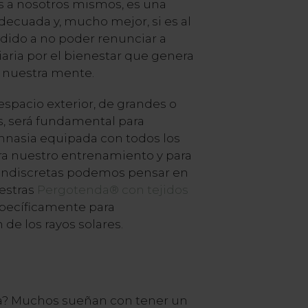
s a nosotros mismos, es una
adecuada y, mucho mejor, si es al
ndido a no poder renunciar a
diaria por el bienestar que genera
 nuestra mente.
espacio exterior, de grandes o
 será fundamental para
mnasia equipada con todos los
ra nuestro entrenamiento y para
 indiscretas podemos pensar en
estras
Pergotenda® con tejidos
pecíficamente para
de los rayos solares.
aza? Muchos sueñan con tener un