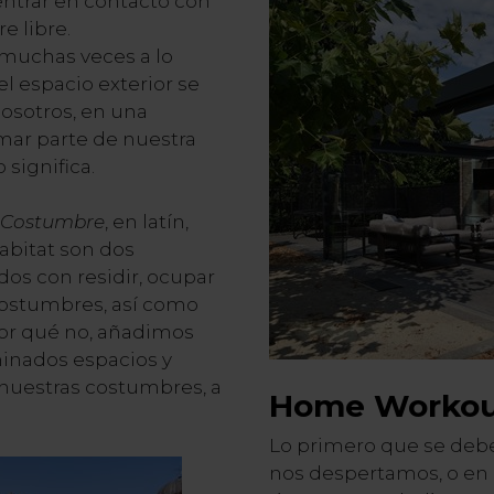
entrar en contacto con
e libre.
muchas veces a lo
el espacio exterior se
osotros, en una
mar parte de nuestra
 significa.
Costumbre
, en latín,
Habitat son dos
os con residir, ocupar
costumbres, así como
por qué no, añadimos
inados espacios y
 nuestras costumbres, a
Home Worko
Lo primero que se deb
nos despertamos, o en