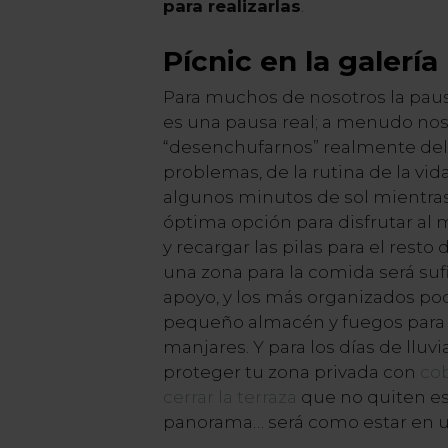
para realizarlas
.
Pícnic en la galería
Para muchos de nosotros la pau
es una pausa real; a menudo nos
“desenchufarnos” realmente del 
problemas, de la rutina de la vida
algunos minutos de sol mientras
óptima opción para disfrutar al 
y recargar las pilas para el resto 
una zona para la comida será su
apoyo, y los más organizados po
pequeño almacén y fuegos para 
manjares. Y para los días de lluv
proteger tu zona privada con
cob
cerrar la terraza
que no quiten esp
panorama… será como estar en 