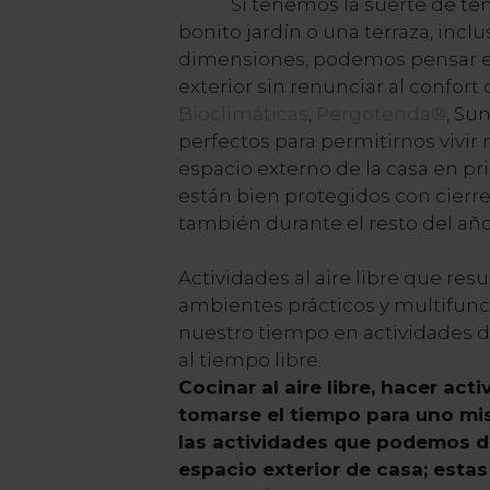
Si tenemos la suerte de tene
bonito jardín o una terraza, inc
dimensiones, podemos pensar en
exterior sin renunciar al confort
Bioclimáticas
,
Pergotenda®
, Sun
perfectos para permitirnos vivir
espacio externo de la casa en pri
están bien protegidos con cierres
también durante el resto del año
Actividades al aire libre que resu
ambientes prácticos y multifun
nuestro tiempo en actividades di
al tiempo libre.
Cocinar al aire libre, hacer activ
tomarse el tiempo para uno m
las actividades que podemos de
espacio exterior de casa; esta