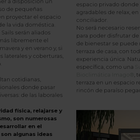
r a disposición un
espacio privado donde
luso de pequeñas
agradables de relax, e
 proyectar el espacio
conciliador.
 de la vida doméstica.
No será necesario reser
 Sails
serán aliados
para poder disfrutar de
 más libremente el
de bienestar se puede 
mavera y en verano y, si
terraza de casa, con to
 laterales y coberturas,
experiencia única. Nat
.
específica, como una
S
Bioclimática Imago®
, 
ltan cotidianas,
terraza en un espacio 
cionales donde pasar
rincón de paraíso pegad
versas: de las laborales
idad física, relajarse y
ismo, son numerosas
sarrollar en el
s son algunas ideas