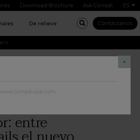
ores
Download Brochure
Ask Corradi
ES
Contáctanos
nales
De relieve
el V
Share
×
//www.corradiusa.com
.
r: entre
ils el nuevo