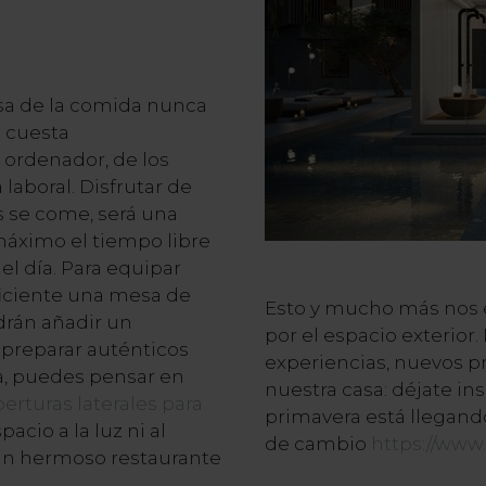
sa de la comida nunca
 cuesta
ordenador, de los
 laboral. Disfrutar de
 se come, será una
máximo el tiempo libre
del día. Para equipar
ficiente una mesa de
Esto y mucho más nos e
drán añadir un
por el espacio exterior
preparar auténticos
experiencias, nuevos p
ia, puedes pensar en
nuestra casa: déjate ins
erturas laterales para
primavera está llegand
acio a la luz ni al
de cambio
https://www.
un hermoso restaurante