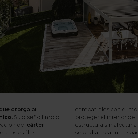
 que otorga al
compatibles con el mod
nico.
Su diseño limpio
proteger el interior de 
vación del
cárter
estructura sin afectar a
 a los estilos
se podrá crear un espa