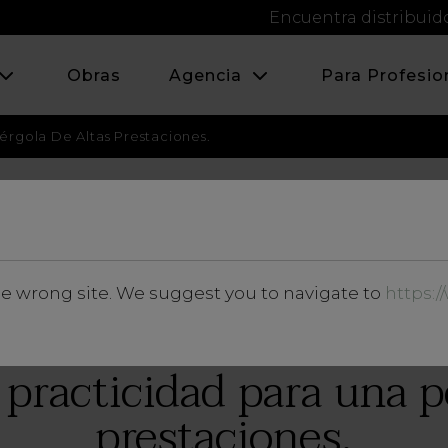
Encuentra distribuid
Obras
Agencia
Para Profesio
érgola De Altas Prestaciones.
JULIO 2023
he wrong site. We suggest you to navigate to
https:
Noticias y Eventos
practicidad para una p
prestaciones.