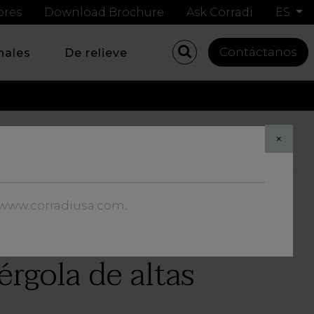
ores
Download Brochure
Ask Corradi
ES
Contáctanos
nales
De relieve
Share
×
//www.corradiusa.com
.
érgola de altas