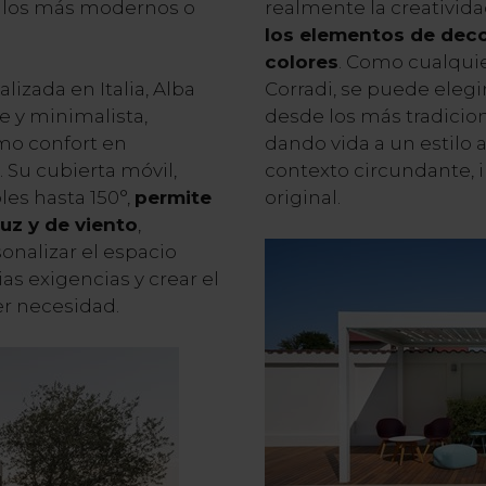
 a los más modernos o
realmente la creativida
los elementos de decor
colores
. Como cualquie
izada en Italia, Alba
Corradi, se puede elegi
e y minimalista,
desde los más tradicio
mo confort en
dando vida a un estilo 
 Su cubierta móvil,
contexto circundante, i
les hasta 150°,
permite
original.
luz y de viento
,
onalizar el espacio
as exigencias y crear el
r necesidad.