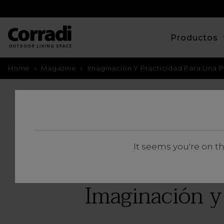
Productos
Home
»
Magazine
»
Imaginación Y Practicidad Para Una P
BACK
It seems you're on t
Imaginación y 