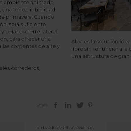
 un ambiente animado
o, una tenue intimidad
 de primavera. Cuando
ión, será suficiente
 bajar el cierre lateral
ión, para ofrecer una
Alba es la solución idea
las corrientes de aire y
libre sin renunciar a la
una estructura de gran 
ales correderos,
Share
ARTÃCULOS RELACIONADOS: