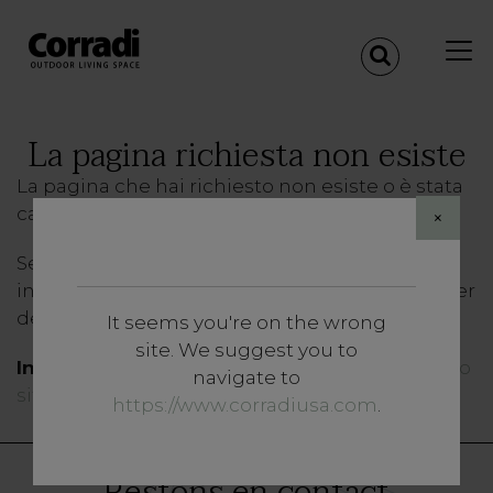
La pagina richiesta non esiste
La pagina che hai richiesto non esiste o è stata
cancellata. Ci scusiamo per l'inconveniente.
×
Se hai
seguito un link da un sito esterno
, ti
invitiamo a segnalare il problema al webmaster
del sito di provenienza.
It seems you're on the wrong
site. We suggest you to
In ogni caso
, puoi
tornare a navigare sul nostro
navigate to
sito dalla homepage
.
https://www.corradiusa.com
.
Restons en contact