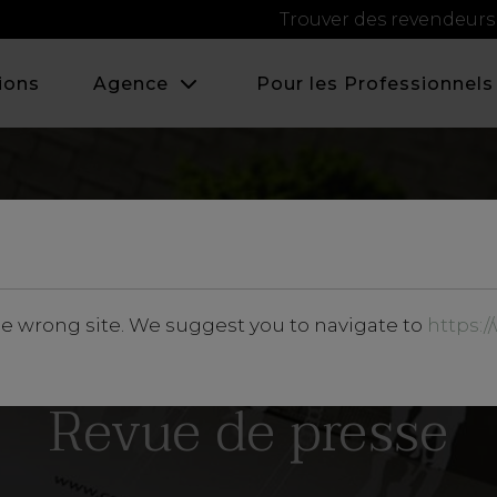
Trouver des revendeurs
ions
Agence
Pour les Professionnels
he wrong site. We suggest you to navigate to
https:
Revue de presse