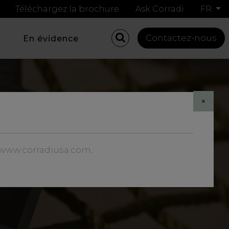
Téléchargez la brochure
Ask Corradi
FR
Contactez-nous
En évidence
×
//www.corradiusa.com
.