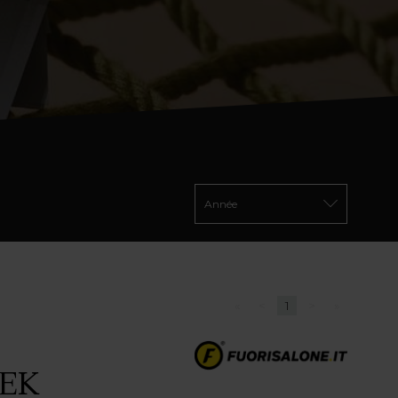
«
<
1
>
»
EEK