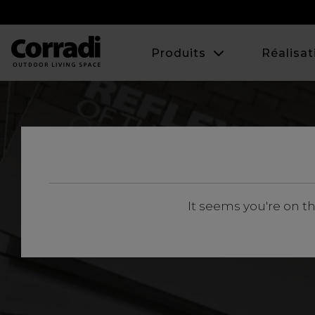
Produits
Réalisat
It seems you're on t