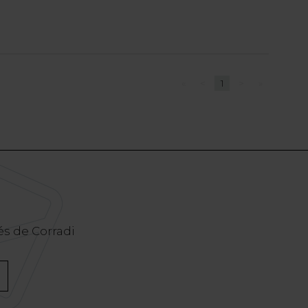
«
<
1
>
»
és de Corradi