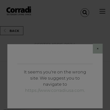
BACK
SEPTEMBRE 2024
×
Share
It seems you're on the wrong
Approfondissements
site. We suggest you to
Où placer la pergola dans le
navigate to
jardin ? Conseils pratiques
https://www.corradiusa.com
.
pour une oasis parfaite