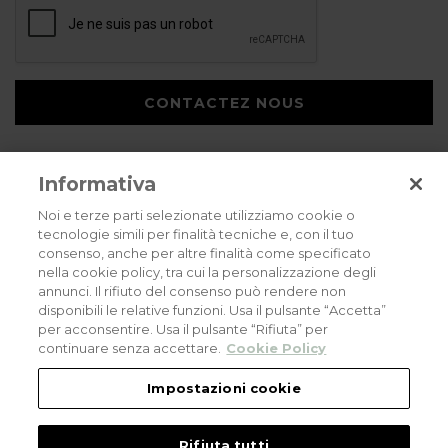
CONTACTEZ NOUS
Informativa
Noi e terze parti selezionate utilizziamo cookie o
tecnologie simili per finalità tecniche e, con il tuo
consenso, anche per altre finalità come specificato
Privacy policy
Cookies policy
Careers
nella cookie policy, tra cui la personalizzazione degli
annunci. Il rifiuto del consenso può rendere non
© 2026 all rights reserved - Corradi Srl - Via M. Serenari 20 - 40013 Castel
disponibili le relative funzioni. Usa il pulsante “Accetta”
Maggiore (BO) T +39 051 4188411
per acconsentire. Usa il pulsante “Rifiuta” per
Codice Fiscale - Partita Iva e Registro Imprese di Bologna: 03464321201. REA BO
- 521198. Capitale Sociale: euro 11.500.000,00
continuare senza accettare.
Cookie Policy
An eLogic Digital Company Project
Powered by Xperience
Impostazioni cookie
Rifiuta tutti