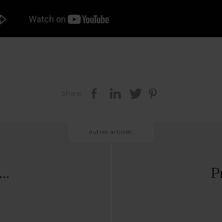
Share
autres articles:
..
P