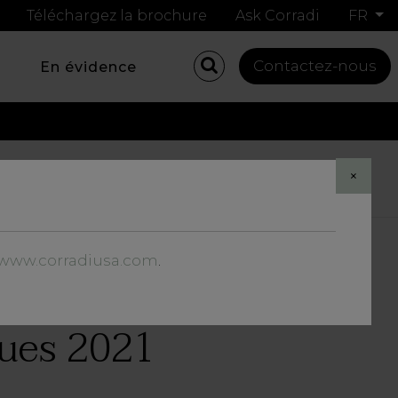
Téléchargez la brochure
Ask Corradi
FR
Contactez-nous
En évidence
Share
×
//www.corradiusa.com
.
gues 2021