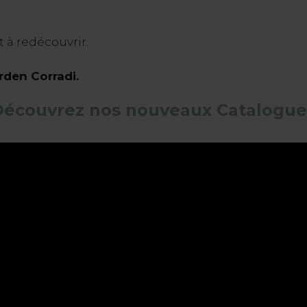
t à redécouvrir.
arden Corradi.
Découvrez nos nouveaux Catalogue