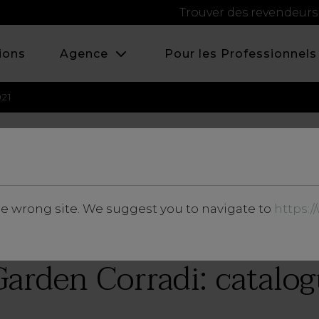
Trouver des revendeurs
ions
Agence
Pour les Professionnels
021
AVRIL 2021
he wrong site. We suggest you to navigate to
https:
News et Événements
 Garden Corradi: catalo