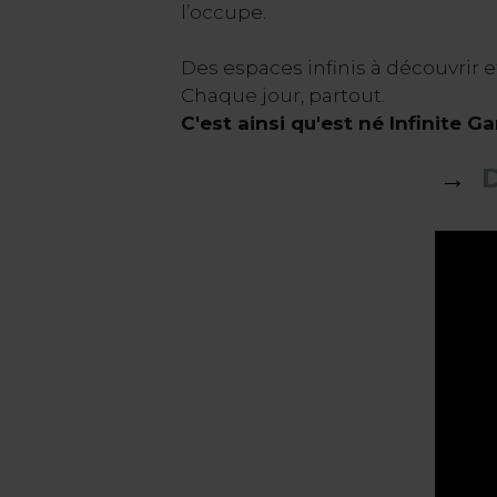
l’occupe.
Des espaces infinis à découvrir e
Chaque jour, partout.
C'est ainsi qu'est né Infinite G
→