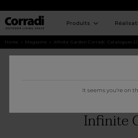
Produits
Réalisat
Home
»
Magazine
»
Infinite Garden Corradi: Catalogues 2
BACK
It seems you're on t
Infinite