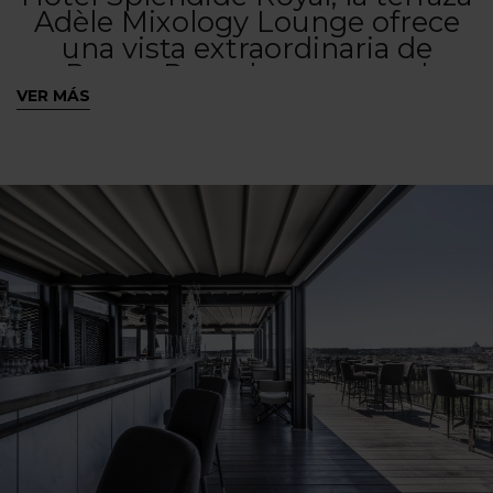
Adèle Mixology Lounge ofrece
una vista extraordinaria de
Roma. Para el proyecto, el
conocido estudio de
VER MÁS
arquitectura Giammetta
Architects, ha elegido
Pergotenda
Maestro, que con
®
su diseño elegante y
personalizable, crea el ambiente
perfecto para una experiencia
única.