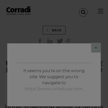
BACK
×
UNA VISTA EXCLUSIVA DE
ROMA CON PERGOTENDA®
It seems you're on the wrong
MAESTRO.
site. We suggest you to
navigate to
ROMA - ITALIA
https://www.corradiusa.com
.
Situada en la última planta del
Hotel Splendide Royal, la terraza