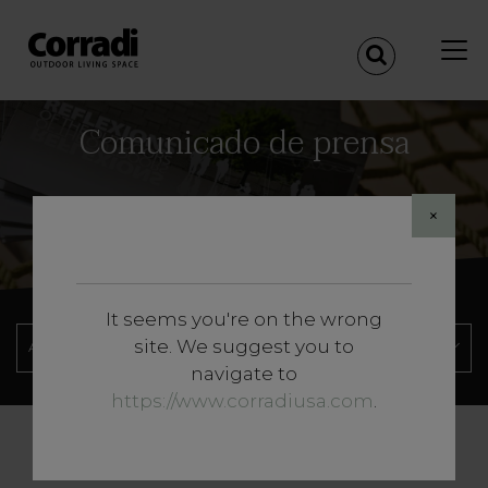
Comunicado de prensa
×
It seems you're on the wrong
site. We suggest you to
navigate to
https://www.corradiusa.com
.
«
<
1
>
»