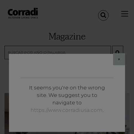
Magazine
×
«
<
1
2
3
...
>
»
It seems you're on the wrong
site. We suggest you to
navigate to
https://www.corradiusa.com
.