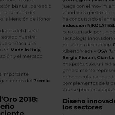
ción bianual, pero solo
juega con el movimient
en el ámbito del
cilíndricos que lo comp
o la Mención de Honor.
ha conquistado el anh
inducción NIKOLATES
edades del diseño
caracterizada por un di
prestado nuestra
tecnología innovadora 
que destaca una
de la zona de cocción.
a del
Made in Italy
,
Alberto Meda y
OSA
(Un
vación y el mercado
Sergio Fiorani, Gian Lu
dos productos, un radia
generalmente represen
te importante
deben ocultarse, pued
s ganadores del
Premio
complementos de la de
que se pueden adaptar 
’Oro 2018
:
Diseño innovad
seño
los sectores
ciente