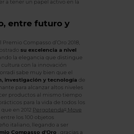
r a tener un papel activo en la
o, entre futuro y
l Premio Compasso d’Oro 2018,
mostrado
su excelencia a nivel
ando la elegancia que distingue
cultura con la innovación
 Corradi sabe muy bien que el
n, investigación y tecnología
de
ante para alcanzar altos niveles
ecer productos al mismo tiempo
prácticos para la vida de todos los
d que en 2012
Pergotenda
Move
®
entre los 100 objetos
ño italiano, llegando a ser
Premio Compasso d’Oro
, gracias a