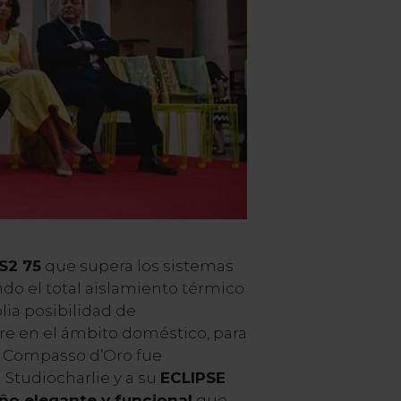
S2 75
que supera los sistemas
do el total aislamiento térmico
lia posibilidad de
re en el ámbito doméstico, para
 el Compasso d’Oro fue
Studiocharlie y a su
ECLIPSE
año elegante y funcional
que