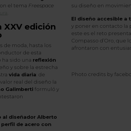
 con el tema
Freespace
su diseño en movimien
ura
.
El diseño accesible a 
a XXV edición
y poner en contacto la
o
este es el reto present
Compasso d’Oro, que lo
s de moda, hasta los
afrontaron con entusia
conductor de esta
o ha sido una
reflexión
seño y sobre la estrecha
Photo credits by fac
stra
vida diaria
: de
alor real del diseño la
o Galimberti
formuló y
ntestaron
al diseñador Alberto
u
perfil de acero con