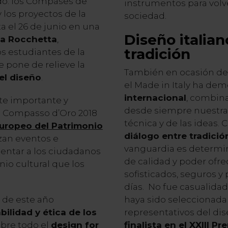
do: los Compases de
instrumentos para volve
 los proyectos de la
sociedad.
 el 26 de junio en una
Diseño italian
 la Rocchetta
,
tradición
os estudiantes de la
e pone de relieve la
También en ocasión de
 el diseño
.
el Made in Italy ha de
internacional
, combin
te importante y
desde siempre nuestra 
io Compasso d’Oro 2018
técnica y de las ideas.
uropeo del Patrimonio
diálogo entre tradició
izan eventos e
vanguardia es determin
lentar a los ciudadanos
de calidad y poder ofr
io cultural que los
sofisticados, seguros y 
días. No fue casualida
 de este año
haya sido seleccionada 
abilidad y ética de los
representativos del dise
obre todo el
design for
finalista en el XXIII 