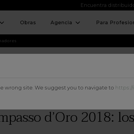
Encuentra distribuid
Obras
Agencia
Para Profesio
nadores
JUNIO 2018
he wrong site. We suggest you to navigate to
https:
Insights
mpasso d’Oro 2018: los