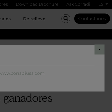
ores
Download Brochure
Ask Corradi
ES
Contáctanos
nales
De relieve
Share
×
//www.corradiusa.com
.
 ganadores