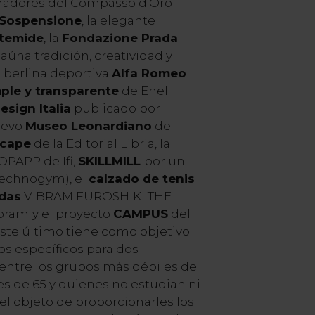
anadores del Compasso d’Oro
 Sospensione
, la elegante
temide
, la
Fondazione Prada
aúna tradición, creatividad y
a berlina deportiva
Alfa Romeo
mple y transparente
de Enel
sign Italia
publicado por
uevo
Museo Leonardiano
de
scape
de la Editorial Libria, la
OPAPP de Ifi,
SKILLMILL
por un
Technogym), el
calzado de tenis
adas
VIBRAM FUROSHIKI THE
ibram
y el proyecto
CAMPUS
del
Este último tiene como objetivo
ios específicos para dos
 entre los grupos más débiles de
es de 65 y quienes no estudian ni
 el objeto de proporcionarles los