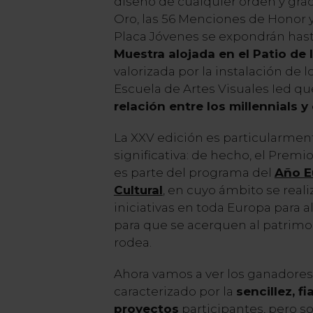
diseño de cualquier orden y gra
Oro, las 56 Menciones de Honor y
Placa Jóvenes se expondrán hasta
Muestra aloj
ada en el Patio de
valorizada por la instalación de l
Escuela de Artes Visuales Ied qu
relación entre los millennials y
La XXV edición es particularmen
significativa: de hecho, el Prem
es parte del programa del
Año E
Cultural
, en cuyo ámbito se real
iniciativas en toda Europa para a
para que se acerquen al patrimon
rodea.
Ahora vamos a ver los ganadores
caracterizado por la
sencillez, fi
proyectos
participantes, pero s