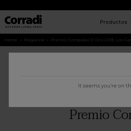
Productos
Home
»
Magazine
»
Premio Compasso D’Oro 2018: Los Ga
BACK
It seems you're on t
Premio Co