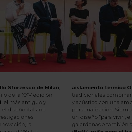
llo Sforzesco de Milán
,
aislamiento térmico
O
io de la XXV edición
tradicionales combinan
I
, el más antiguo y
y acústico con una amp
el diseño italiano
personalización. Siemp
nvestigaciones
un diseño "para vivir",
innovación, la
galardonado también a 
bilidad. 283 los
(
Boffi
),
grifo para el b