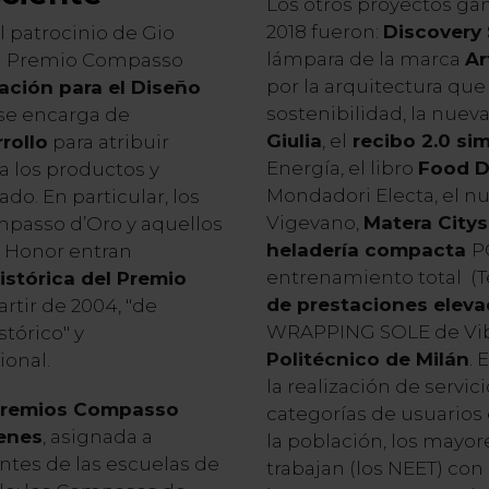
Los otros proyectos g
2018 fueron:
Discovery
l patrocinio de Gio
lámpara de la marca
Ar
del Premio Compasso
por la arquitectura que 
ación para el Diseño
sostenibilidad, la nuev
se encarga de
Giulia
, el
recibo 2.0 si
rollo
para atribuir
Energía, el libro
Food De
 a los productos y
Mondadori Electa, el n
do. En particular, los
Vigevano,
Matera City
passo d’Oro y aquellos
heladería compacta
P
 Honor entran
entrenamiento total (
istórica del Premio
de prestaciones elev
artir de 2004, "de
WRAPPING SOLE
de V
stórico" y
Politécnico de Milán
. 
ional.
la realización de servic
remios Compasso
categorías de usuarios
enes
, asignada a
la población, los mayor
ntes de las escuelas de
trabajan (los NEET) con