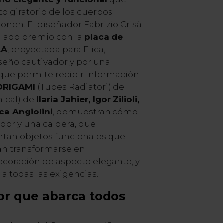
o giratorio de los cuerpos
onen. El diseñador Fabrizio Crisà
elado premio con la
placa de
LA
, proyectada para Elica,
seño cautivador y por una
que permite recibir información
ORIGAMI
(Tubes Radiatori) de
ical) de
Ilaria Jahier, Igor Zilioli,
ca Angiolini
, demuestran cómo
dor y una caldera, que
tan objetos funcionales que
an transformarse en
coración de aspecto elegante, y
a todas las exigencias.
or que abarca todos