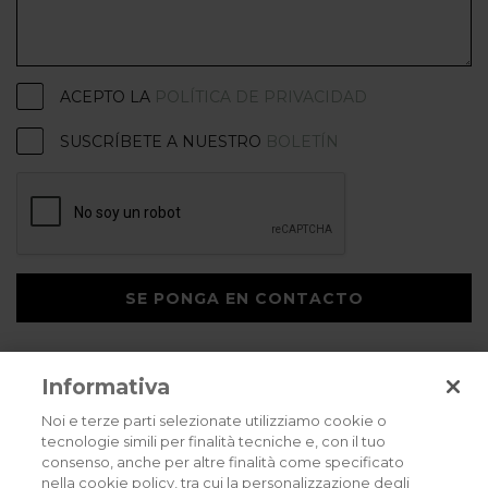
ACEPTO LA
POLÍTICA DE PRIVACIDAD
SUSCRÍBETE A NUESTRO
BOLETÍN
SE PONGA EN CONTACTO
Informativa
Noi e terze parti selezionate utilizziamo cookie o
tecnologie simili per finalità tecniche e, con il tuo
consenso, anche per altre finalità come specificato
Privacy policy
Cookies policy
Careers
nella cookie policy, tra cui la personalizzazione degli