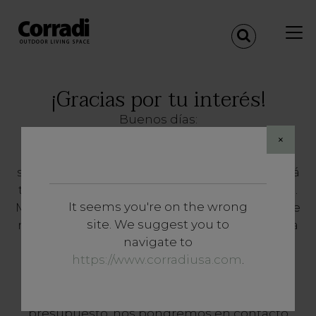
¡Gracias por tu interés!
Buenos días:
×
Gracias por tu interés. Hemos recibido tu
solicitud y nuestro equipo de expertos ya está
trabajando para responderte lo antes posible.
It seems you're on the wrong
Mientras tanto, si quieres descubrir más sobre
site. We suggest you to
nuestros productos o servicios, te invitamos a
navigate to
descargar nuestro catálogo haciendo clic en
https://www.corradiusa.com
.
este enlace
.
Para las solicitudes de información o
presupuesto, nos pondremos en contacto